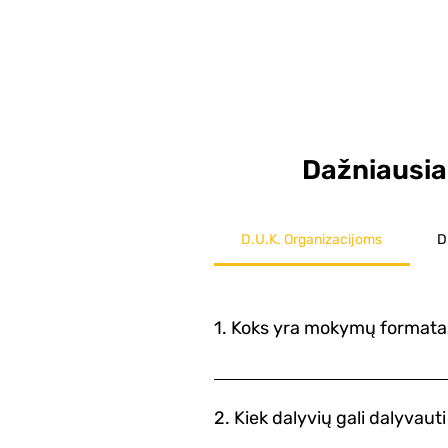
Dažniausia
D.U.K. Organizacijoms
D
1. Koks yra mokymų formata
Mūsų Dirbtinio intelekto (DI) m
naudojant „ZOOM“ vaizdo konfere
2. Kiek dalyvių gali dalyva
kėdėmis, kad dalyviai galėtų pat