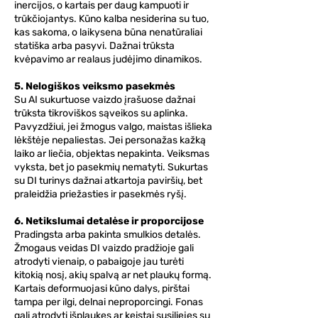
inercijos, o kartais per daug kampuoti ir
trūkčiojantys. Kūno kalba nesiderina su tuo,
kas sakoma, o laikysena būna nenatūraliai
statiška arba pasyvi. Dažnai trūksta
kvėpavimo ar realaus judėjimo dinamikos.
5. Nelogiškos veiksmo pasekmės
Su AI sukurtuose vaizdo įrašuose dažnai
trūksta tikroviškos sąveikos su aplinka.
Pavyzdžiui, jei žmogus valgo, maistas išlieka
lėkštėje nepaliestas. Jei personažas kažką
laiko ar liečia, objektas nepakinta. Veiksmas
vyksta, bet jo pasekmių nematyti. Sukurtas
su DI turinys dažnai atkartoja paviršių, bet
praleidžia priežasties ir pasekmės ryšį.
6. Netikslumai detalėse ir proporcijose
Pradingsta arba pakinta smulkios detalės.
Žmogaus veidas DI vaizdo pradžioje gali
atrodyti vienaip, o pabaigoje jau turėti
kitokią nosį, akių spalvą ar net plaukų formą.
Kartais deformuojasi kūno dalys, pirštai
tampa per ilgi, delnai neproporcingi. Fonas
gali atrodyti išplaukęs ar keistai susiliejęs su