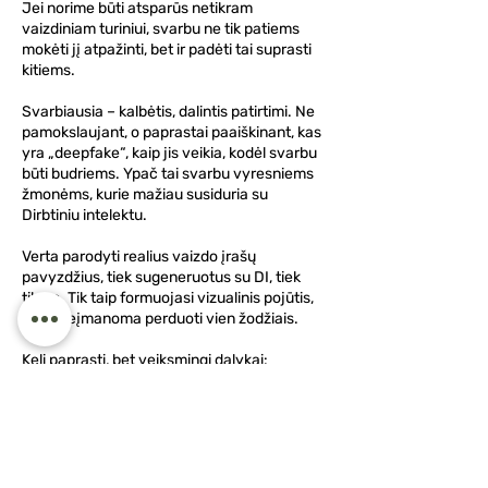
Jei norime būti atsparūs netikram
vaizdiniam turiniui, svarbu ne tik patiems
mokėti jį atpažinti, bet ir padėti tai suprasti
kitiems.
Svarbiausia – kalbėtis, dalintis patirtimi. Ne
pamokslaujant, o paprastai paaiškinant, kas
yra „deepfake“, kaip jis veikia, kodėl svarbu
būti budriems. Ypač tai svarbu vyresniems
žmonėms, kurie mažiau susiduria su
Dirbtiniu intelektu.
Verta parodyti realius vaizdo įrašų
pavyzdžius, tiek sugeneruotus su DI, tiek
tikrus. Tik taip formuojasi vizualinis pojūtis,
kurio neįmanoma perduoti vien žodžiais.
Keli paprasti, bet veiksmingi dalykai:
• Kalbėkime apie „deepfake“ su artimaisiais,
ypač tais, kuriems DI vis dar skamba kaip
tolima sąvoka.
• Rodykime pavyzdžius, parodytas
skirtumas išlieka atmintyje geriau nei
paaiškinimas.