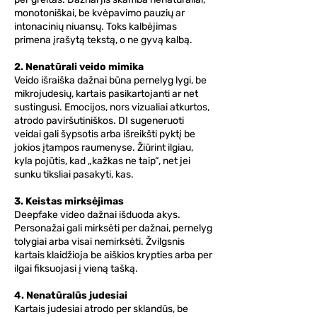
monotoniškai, be kvėpavimo pauzių ar
intonacinių niuansų. Toks kalbėjimas
primena įrašytą tekstą, o ne gyvą kalbą.
2. Nenatūrali veido mimika
Veido išraiška dažnai būna pernelyg lygi, be
mikrojudesių, kartais pasikartojanti ar net
sustingusi. Emocijos, nors vizualiai atkurtos,
atrodo paviršutiniškos. DI sugeneruoti
veidai gali šypsotis arba išreikšti pyktį be
jokios įtampos raumenyse. Žiūrint ilgiau,
kyla pojūtis, kad „kažkas ne taip“, net jei
sunku tiksliai pasakyti, kas.
3. Keistas mirksėjimas
Deepfake video dažnai išduoda akys.
Personažai gali mirksėti per dažnai, pernelyg
tolygiai arba visai nemirksėti. Žvilgsnis
kartais klaidžioja be aiškios krypties arba per
ilgai fiksuojasi į vieną tašką.
4. Nenatūralūs judesiai
Kartais judesiai atrodo per sklandūs, be