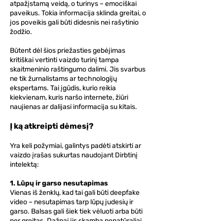
atpažįstamą veidą, o turinys – emociškai
paveikus. Tokia informacija sklinda greitai, o
jos poveikis gali būti didesnis nei rašytinio
žodžio.
Būtent dėl šios priežasties gebėjimas
kritiškai vertinti vaizdo turinį tampa
skaitmeninio raštingumo dalimi. Jis svarbus
ne tik žurnalistams ar technologijų
ekspertams. Tai įgūdis, kurio reikia
kiekvienam, kuris naršo internete, žiūri
naujienas ar dalijasi informacija su kitais.
Į ką atkreipti dėmesį?
Yra keli požymiai, galintys padėti atskirti ar
vaizdo įrašas sukurtas naudojant Dirbtinį
intelektą:
1. Lūpų ir garso nesutapimas
Vienas iš ženklų, kad tai gali būti deepfake
video – nesutapimas tarp lūpų judesių ir
garso. Balsas gali šiek tiek vėluoti arba būti
per greitas. Dažnai jis skamba nenatūraliai,