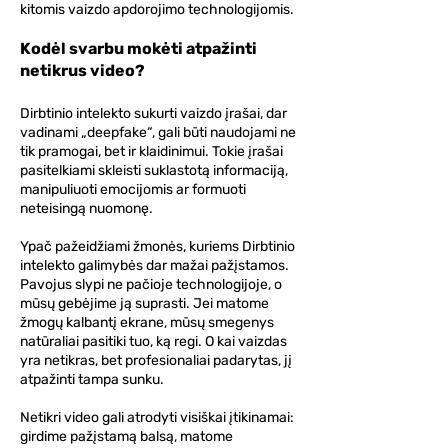
kitomis vaizdo apdorojimo technologijomis.
Kodėl svarbu mokėti atpažinti
netikrus video?
Dirbtinio intelekto sukurti vaizdo įrašai, dar
vadinami „deepfake“, gali būti naudojami ne
tik pramogai, bet ir klaidinimui. Tokie įrašai
pasitelkiami skleisti suklastotą informaciją,
manipuliuoti emocijomis ar formuoti
neteisingą nuomonę.
Ypač pažeidžiami žmonės, kuriems Dirbtinio
intelekto galimybės dar mažai pažįstamos.
Pavojus slypi ne pačioje technologijoje, o
mūsų gebėjime ją suprasti. Jei matome
žmogų kalbantį ekrane, mūsų smegenys
natūraliai pasitiki tuo, ką regi. O kai vaizdas
yra netikras, bet profesionaliai padarytas, jį
atpažinti tampa sunku.
Netikri video gali atrodyti visiškai įtikinamai:
girdime pažįstamą balsą, matome