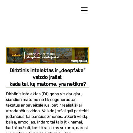
Dirbtinis intelektas ir „deepfake“
vaizdo įrašai:
kada tai, ką matome, yra netikra?
Dirbtinis intelektas (DI) geba vis daugiau,
šiandien matome ne tik sugeneruotus
tekstus ar paveikslėlius, bet ir realistiškai
atrodančius video. Vaizdo įrašai gali pertekti
judančius, kalbančius žmones, atkurti veidą,
balsą, emocijas. Ir daro tai taip įtikinamai,
kad atpažinti, kas tikra, o kas sukurta, darosi