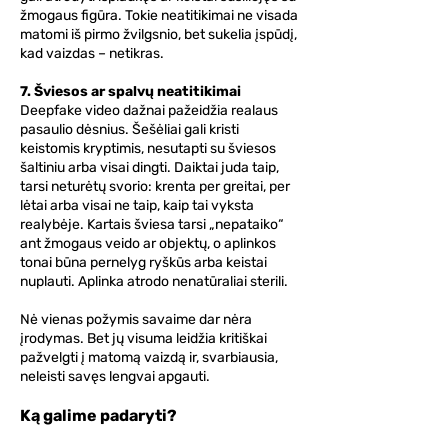
žmogaus figūra. Tokie neatitikimai ne visada
matomi iš pirmo žvilgsnio, bet sukelia įspūdį,
kad vaizdas – netikras.
7. Šviesos ar spalvų neatitikimai
Deepfake video dažnai pažeidžia realaus
pasaulio dėsnius. Šešėliai gali kristi
keistomis kryptimis, nesutapti su šviesos
šaltiniu arba visai dingti. Daiktai juda taip,
tarsi neturėtų svorio: krenta per greitai, per
lėtai arba visai ne taip, kaip tai vyksta
realybėje. Kartais šviesa tarsi „nepataiko“
ant žmogaus veido ar objektų, o aplinkos
tonai būna pernelyg ryškūs arba keistai
nuplauti. Aplinka atrodo nenatūraliai sterili.
Nė vienas požymis savaime dar nėra
įrodymas. Bet jų visuma leidžia kritiškai
pažvelgti į matomą vaizdą ir, svarbiausia,
neleisti savęs lengvai apgauti.
Ką galime padaryti?