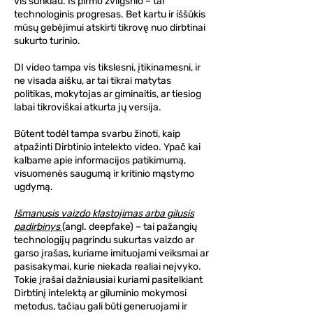
vis sunkiau. Iš pirmo žvilgsnio – tai
technologinis progresas. Bet kartu ir iššūkis
mūsų gebėjimui atskirti tikrovę nuo dirbtinai
sukurto turinio.
DI video tampa vis tikslesni, įtikinamesni, ir
ne visada aišku, ar tai tikrai matytas
politikas, mokytojas ar giminaitis, ar tiesiog
labai tikroviškai atkurta jų versija.
Būtent todėl tampa svarbu žinoti, kaip
atpažinti Dirbtinio intelekto video. Ypač kai
kalbame apie informacijos patikimumą,
visuomenės saugumą ir kritinio mąstymo
ugdymą.
Išmanusis vaizdo klastojimas arba gilusis
padirbinys
(angl. deepfake) – tai pažangių
technologijų pagrindu sukurtas vaizdo ar
garso įrašas, kuriame imituojami veiksmai ar
pasisakymai, kurie niekada realiai neįvyko.
Tokie įrašai dažniausiai kuriami pasitelkiant
Dirbtinį intelektą ar giluminio mokymosi
metodus, tačiau gali būti generuojami ir