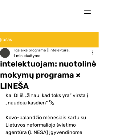
Įrašas
Ilgalaikė programa || intelektūra.
1 min. skaitymo
intelektuojam: nuotolinė
mokymų programa ×
LINEŠA
Kai DI iš „žinau, kad toks yra“ virsta į 
„naudoju kasdien“ 🚀
Kovo-balandžio mėnesiais kartu su 
Lietuvos neformaliojo švietimo 
agentūra (LINEŠA) įgyvendinome 