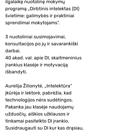
ilgalaikę nuotolinę mokymų 
programą „Dirbtinis intelektas (DI) 
švietime: galimybės ir praktiniai 
sprendimai mokytojams“.
3 nuotoliniai susimojavimai, 
konsultacijos po jų ir savarankiški 
darbai.
40 akad. val. apie DI, skaitmeninius 
įrankius klasėje ir motyvaciją 
išbandyti.
Aurelija Žilionytė, „Intelektūra“ 
įkūrėja ir lektorė, pabrėžia, kad 
technologijos nėra sudėtingos. 
Pakanka jau klasėje naudojamų 
užduočių, aiškios užklausos ir 
tinkamai pasitelkto DI įrankio. 
Susidraugauti su DI kur kas drąsiau, 