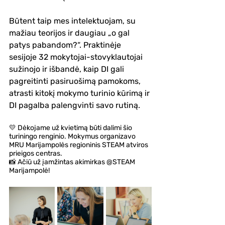
Būtent taip mes intelektuojam, su 
mažiau teorijos ir daugiau „o gal 
patys pabandom?“. Praktinėje 
sesijoje 32 mokytojai-stovyklautojai 
sužinojo ir išbandė, kaip DI gali 
pagreitinti pasiruošimą pamokoms, 
atrasti kitokį mokymo turinio kūrimą ir 
DI pagalba palengvinti savo rutiną.
💛 Dėkojame už kvietimą būti dalimi šio 
turiningo renginio. Mokymus organizavo 
MRU Marijampolės regioninis STEAM atviros 
prieigos centras. 
📸 Ačiū už įamžintas akimirkas @STEAM 
Marijampolė!