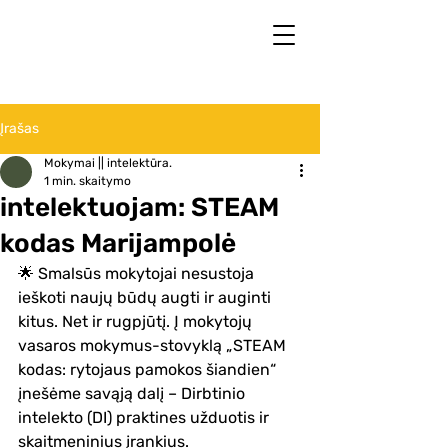
Įrašas
Mokymai || intelektūra.
1 min. skaitymo
intelektuojam: STEAM
kodas Marijampolė
🌟 Smalsūs mokytojai nesustoja 
ieškoti naujų būdų augti ir auginti 
kitus. Net ir rugpjūtį. Į mokytojų 
vasaros mokymus-stovyklą „STEAM 
kodas: rytojaus pamokos šiandien“ 
įnešėme savąją dalį – Dirbtinio 
intelekto (DI) praktines užduotis ir 
skaitmeninius įrankius.